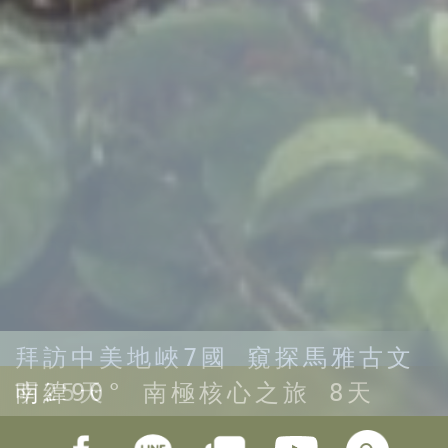
拜訪中美地峽7國 窺探馬雅古文
明25天